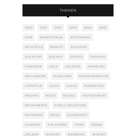
THEMEN
2020
2021
2022
2023
2024
2025
2026
ADVERTORIAL
AUTOMOBIL
AUTOTEILE
BEAUTY
BLOGGER
BUCHTIPP
BÜCHER
EVENTS
FASHION
FINANZEN
GELD
GELESEN
HAMBURG
INFLUENCER
KLASSIKER
KOMMUNIKATION
LIFESTYLE
LOOK
LUXUS
MARKETING
MEDIEN
MODE
MODEL
MOTORSPORT
PROMINENTE
PUBLIC RELATIONS
RATGEBER
REISE
SICHERHEIT
SOMMER
THE SIERKS
TIPPS
TREND
URLAUB
WASSER
WERBUNG
WINTER