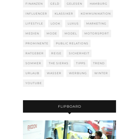
FINANZEN
GELD
GELESEN
HAMBURG
INFLUENCER
KLASSIKER
KOMMUNIKATION
LIFESTYLE
LOOK
LUXUS
MARKETING
MEDIEN
MODE
MODEL
MOTORSPORT
PROMINENTE
PUBLIC RELATIONS
RATGEBER
REISE
SICHERHEIT
SOMMER
THE SIERKS
TIPPS
TREND
URLAUB
WASSER
WERBUNG
WINTER
YOUTUBE
FLIPBOARD