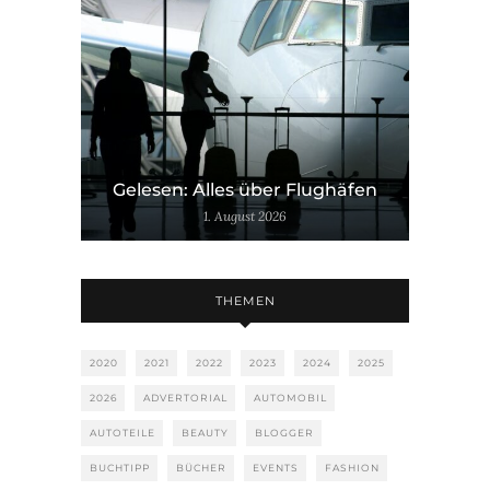
Gelesen: Alles über Flughäfen
1. August 2026
THEMEN
2020
2021
2022
2023
2024
2025
2026
ADVERTORIAL
AUTOMOBIL
AUTOTEILE
BEAUTY
BLOGGER
BUCHTIPP
BÜCHER
EVENTS
FASHION