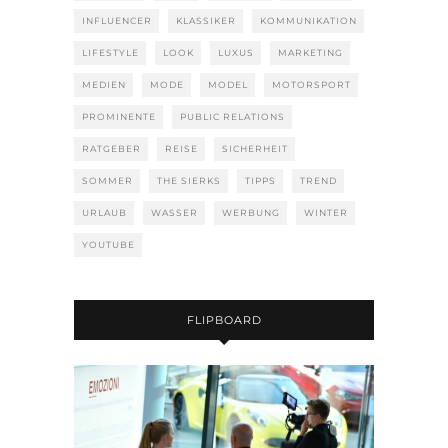
INFLUENCER
KLASSIKER
KOMMUNIKATION
LIFESTYLE
LOOK
LUXUS
MARKETING
MEDIEN
MODE
MODEL
MOTORSPORT
PROMINENTE
PUBLIC RELATIONS
RATGEBER
REISE
SICHERHEIT
SOMMER
THE SIERKS
TIPPS
TREND
URLAUB
WASSER
WERBUNG
WINTER
YOUTUBE
FLIPBOARD