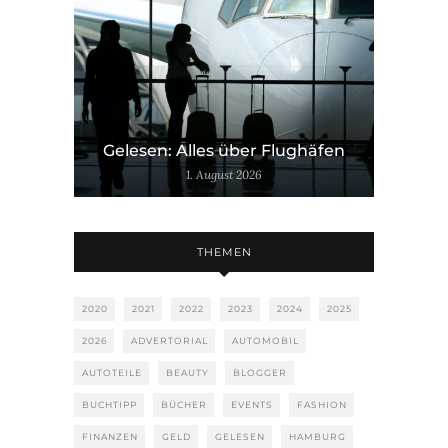
Gelesen: Alles über Flughäfen
1. August 2026
THEMEN
2020
2021
2022
2023
2024
2025
2026
ADVERTORIAL
AUTOMOBIL
AUTOTEILE
BEAUTY
BLOGGER
BUCHTIPP
BÜCHER
EVENTS
FASHION
FINANZEN
GELD
GELESEN
HAMBURG