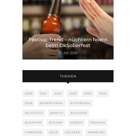
Festival-Trend – nüchtern feiern
beim OkSoberfest
31. Juli 2026
THEMEN
2020
2021
2022
2023
2024
2025
2026
ADVERTORIAL
AUTOMOBIL
AUTOTEILE
BEAUTY
BLOGGER
BUCHTIPP
BÜCHER
EVENTS
FASHION
FINANZEN
GELD
GELESEN
HAMBURG