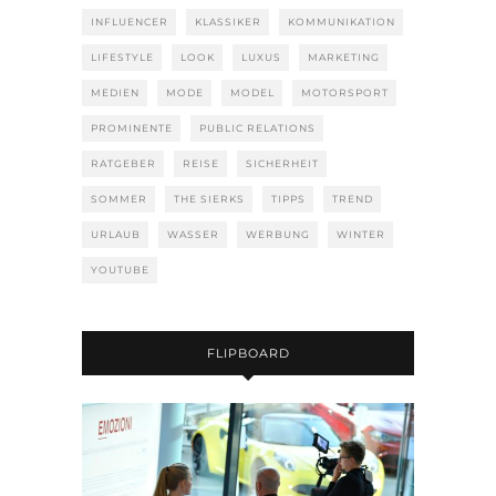
INFLUENCER
KLASSIKER
KOMMUNIKATION
LIFESTYLE
LOOK
LUXUS
MARKETING
MEDIEN
MODE
MODEL
MOTORSPORT
PROMINENTE
PUBLIC RELATIONS
RATGEBER
REISE
SICHERHEIT
SOMMER
THE SIERKS
TIPPS
TREND
URLAUB
WASSER
WERBUNG
WINTER
YOUTUBE
FLIPBOARD