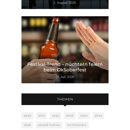
1. August 2026
Festival-Trend – nüchtern feiern
beim OkSoberfest
31. Juli 2026
THEMEN
2020
2021
2022
2023
2024
2025
2026
ADVERTORIAL
AUTOMOBIL