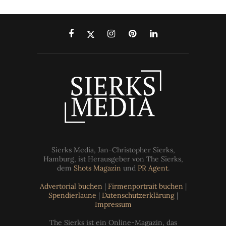
Sierks Media, Jan-Christopher Sierks,
Hamburg, ist Herausgeber von The Sierks,
dem
Shots Magazin
und
PR Agent
.
Advertorial buchen
|
Firmenportrait buchen
|
Spendierlaune
|
Datenschutzerklärung
|
Impressum
The Sierks ist ein Online-Magazin, das