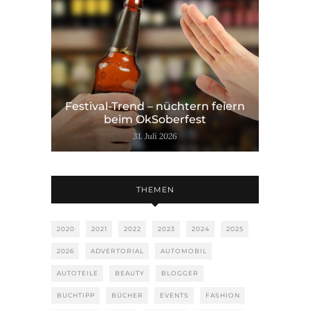
Festival-Trend – nüchtern feiern
beim OkSoberfest
31. Juli 2026
THEMEN
2020
2021
2022
2023
2024
2025
2026
ADVERTORIAL
AUTOMOBIL
AUTOTEILE
BEAUTY
BLOGGER
BUCHTIPP
BÜCHER
EVENTS
FASHION