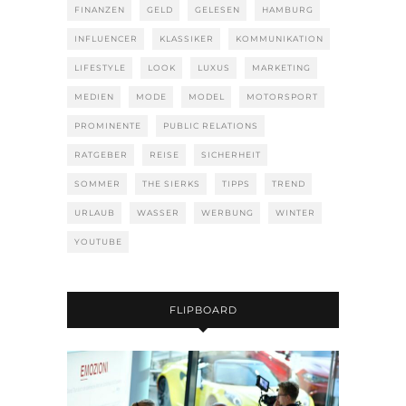
FINANZEN
GELD
GELESEN
HAMBURG
INFLUENCER
KLASSIKER
KOMMUNIKATION
LIFESTYLE
LOOK
LUXUS
MARKETING
MEDIEN
MODE
MODEL
MOTORSPORT
PROMINENTE
PUBLIC RELATIONS
RATGEBER
REISE
SICHERHEIT
SOMMER
THE SIERKS
TIPPS
TREND
URLAUB
WASSER
WERBUNG
WINTER
YOUTUBE
FLIPBOARD