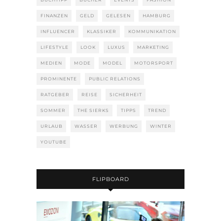
FINANZEN
GELD
GELESEN
HAMBURG
INFLUENCER
KLASSIKER
KOMMUNIKATION
LIFESTYLE
LOOK
LUXUS
MARKETING
MEDIEN
MODE
MODEL
MOTORSPORT
PROMINENTE
PUBLIC RELATIONS
RATGEBER
REISE
SICHERHEIT
SOMMER
THE SIERKS
TIPPS
TREND
URLAUB
WASSER
WERBUNG
WINTER
YOUTUBE
FLIPBOARD