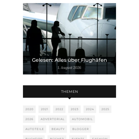
Gelesen: Alles über Flughäfen
1. August 2026
THEMEN
2020
2021
2022
2023
2024
2025
2026
ADVERTORIAL
AUTOMOBIL
AUTOTEILE
BEAUTY
BLOGGER
BUCHTIPP
BÜCHER
EVENTS
FASHION