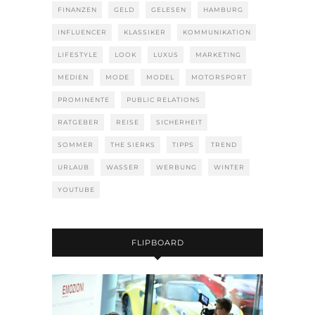
FINANZEN
GELD
GELESEN
HAMBURG
INFLUENCER
KLASSIKER
KOMMUNIKATION
LIFESTYLE
LOOK
LUXUS
MARKETING
MEDIEN
MODE
MODEL
MOTORSPORT
PROMINENTE
PUBLIC RELATIONS
RATGEBER
REISE
SICHERHEIT
SOMMER
THE SIERKS
TIPPS
TREND
URLAUB
WASSER
WERBUNG
WINTER
YOUTUBE
FLIPBOARD