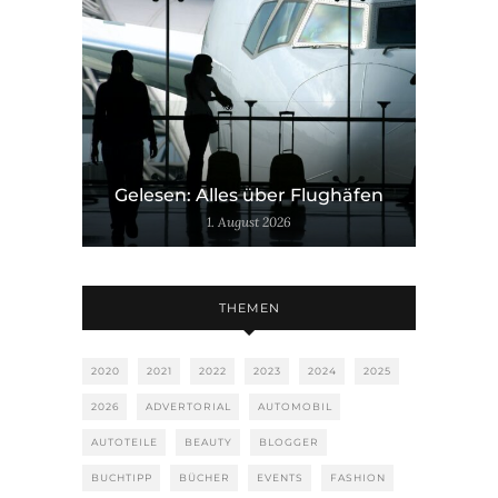
Gelesen: Alles über Flughäfen
1. August 2026
THEMEN
2020
2021
2022
2023
2024
2025
2026
ADVERTORIAL
AUTOMOBIL
AUTOTEILE
BEAUTY
BLOGGER
BUCHTIPP
BÜCHER
EVENTS
FASHION