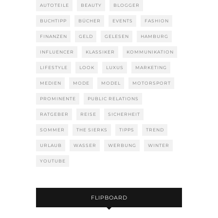
AUTOTEILE
BEAUTY
BLOGGER
BUCHTIPP
BÜCHER
EVENTS
FASHION
FINANZEN
GELD
GELESEN
HAMBURG
INFLUENCER
KLASSIKER
KOMMUNIKATION
LIFESTYLE
LOOK
LUXUS
MARKETING
MEDIEN
MODE
MODEL
MOTORSPORT
PROMINENTE
PUBLIC RELATIONS
RATGEBER
REISE
SICHERHEIT
SOMMER
THE SIERKS
TIPPS
TREND
URLAUB
WASSER
WERBUNG
WINTER
YOUTUBE
FLIPBOARD