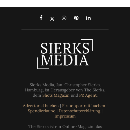
Sierks Media, Jan-Christopher Sierks,
Hamburg, ist Herausgeber von The Sierks,
dem
Shots Magazin
und
PR Agent
.
Advertorial buchen
|
Firmenportrait buchen
|
Spendierlaune
|
Datenschutzerklärung
|
Impressum
The Sierks ist ein Online-Magazin, das