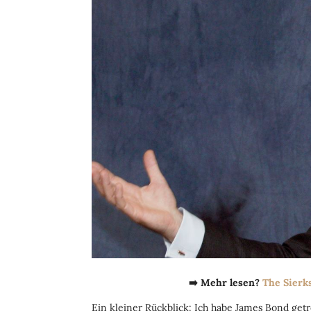
➡️ Mehr lesen?
The Sierk
Ein kleiner Rückblick: Ich habe James Bond getr