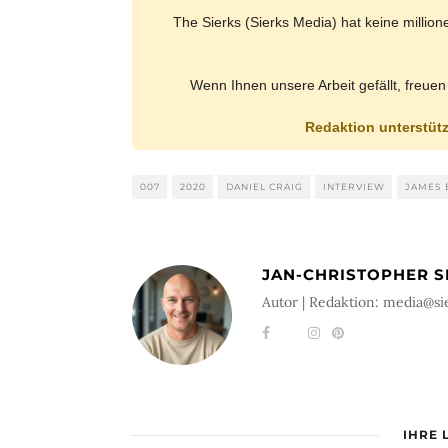
The Sierks (Sierks Media) hat keine millio
Wenn Ihnen unsere Arbeit gefällt, freuen
Redaktion unterstüt
007
2020
DANIEL CRAIG
INTERVIEW
JAMES
JAN-CHRISTOPHER S
Autor | Redaktion: media@si
IHRE 