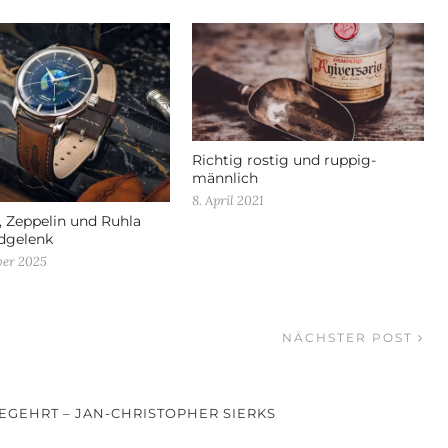
Richtig rostig und ruppig-
männlich
8. April 2021
 Zeppelin und Ruhla
dgelenk
ber 2025
NÄCHSTER POST
EGEHRT – JAN-CHRISTOPHER SIERKS