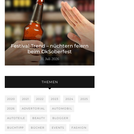
Festival-Trend – nüchtern feiern
beim OkSoberfest
31. Juli 2026
THEMEN
2020
2021
2022
2023
2024
2025
2026
ADVERTORIAL
AUTOMOBIL
AUTOTEILE
BEAUTY
BLOGGER
BUCHTIPP
BÜCHER
EVENTS
FASHION