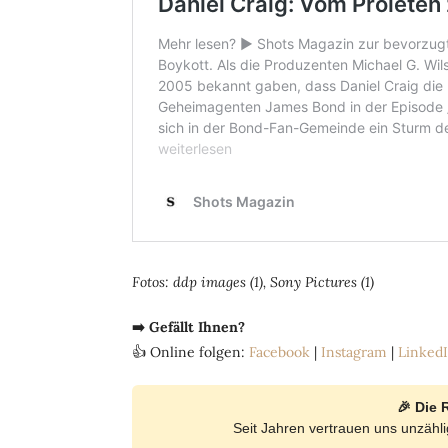
Fotos: ddp images (1), Sony Pictures (1)
➡️ Gefällt Ihnen?
👍 Online folgen:
Facebook
|
Instagram
|
Linked
🎉 Die 
Seit Jahren vertrauen uns unzäh