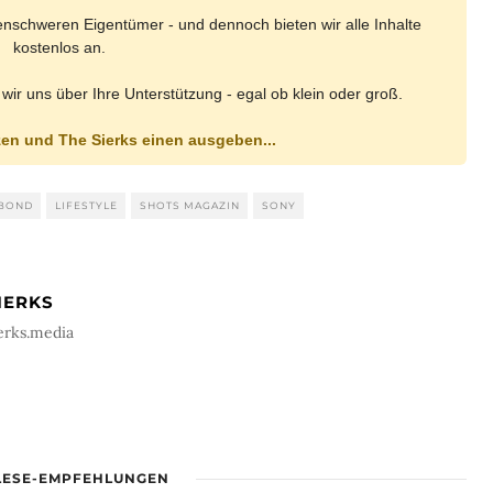
nenschweren Eigentümer - und dennoch bieten wir alle Inhalte
kostenlos an.
 wir uns über Ihre Unterstützung - egal ob klein oder groß.
zen und The Sierks einen ausgeben...
 BOND
LIFESTYLE
SHOTS MAGAZIN
SONY
IERKS
erks.media
LESE-EMPFEHLUNGEN