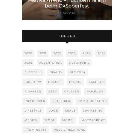
Festival-Trend – nüchtern feiern
beim OkSoberfest
31. Juli 2026
THEMEN
2020
2021
2022
2023
2024
2025
2026
ADVERTORIAL
AUTOMOBIL
AUTOTEILE
BEAUTY
BLOGGER
BUCHTIPP
BÜCHER
EVENTS
FASHION
FINANZEN
GELD
GELESEN
HAMBURG
INFLUENCER
KLASSIKER
KOMMUNIKATION
LIFESTYLE
LOOK
LUXUS
MARKETING
MEDIEN
MODE
MODEL
MOTORSPORT
PROMINENTE
PUBLIC RELATIONS