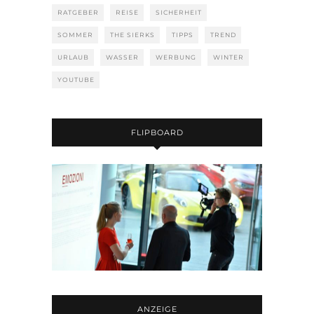
RATGEBER
REISE
SICHERHEIT
SOMMER
THE SIERKS
TIPPS
TREND
URLAUB
WASSER
WERBUNG
WINTER
YOUTUBE
FLIPBOARD
ANZEIGE