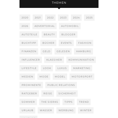
THEMEN
2020
2021
2022
2023
2024
2025
2026
ADVERTORIAL
AUTOMOBIL
AUTOTEILE
BEAUTY
BLOGGER
BUCHTIPP
BÜCHER
EVENTS
FASHION
FINANZEN
GELD
GELESEN
HAMBURG
INFLUENCER
KLASSIKER
KOMMUNIKATION
LIFESTYLE
LOOK
LUXUS
MARKETING
MEDIEN
MODE
MODEL
MOTORSPORT
PROMINENTE
PUBLIC RELATIONS
RATGEBER
REISE
SICHERHEIT
SOMMER
THE SIERKS
TIPPS
TREND
URLAUB
WASSER
WERBUNG
WINTER