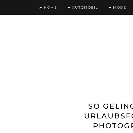
➤ HOME
➤ AUTOMOBIL
➤ MODE
SO GELIN
URLAUBSF
PHOTOGR