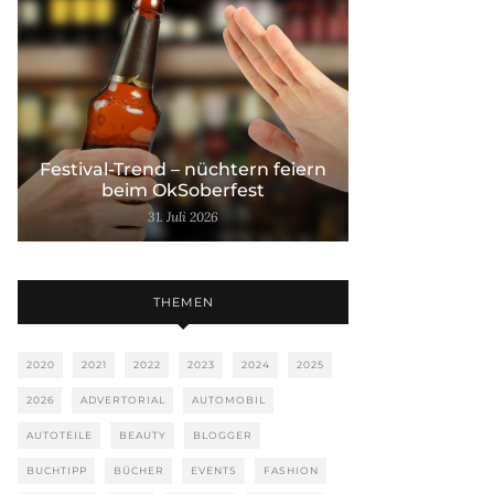
Festival-Trend – nüchtern feiern
beim OkSoberfest
31. Juli 2026
THEMEN
2020
2021
2022
2023
2024
2025
2026
ADVERTORIAL
AUTOMOBIL
AUTOTEILE
BEAUTY
BLOGGER
BUCHTIPP
BÜCHER
EVENTS
FASHION