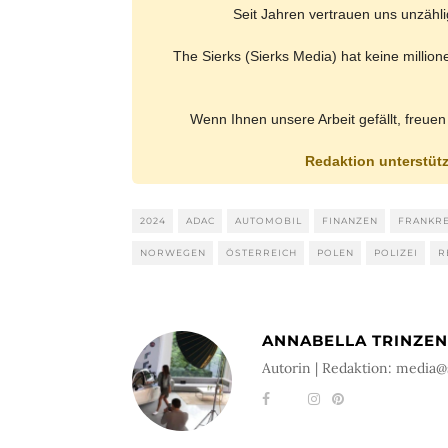
Seit Jahren vertrauen uns unzäh
The Sierks (Sierks Media) hat keine millio
Wenn Ihnen unsere Arbeit gefällt, freuen
Redaktion unterstüt
2024
ADAC
AUTOMOBIL
FINANZEN
FRANKRE
NORWEGEN
ÖSTERREICH
POLEN
POLIZEI
R
ANNABELLA TRINZEN
Autorin | Redaktion: media@