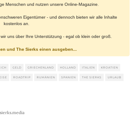
lige Menschen und nutzen unsere Online-Magazine.
nenschweren Eigentümer - und dennoch bieten wir alle Inhalte
kostenlos an.
 wir uns über Ihre Unterstützung - egal ob klein oder groß.
zen und The Sierks einen ausgeben...
ICH
GELD
GRIECHENLAND
HOLLAND
ITALIEN
KROATIEN
EISE
ROADTRIP
RUMÄNIEN
SPANIEN
THE SIERKS
URLAUB
sierks.media