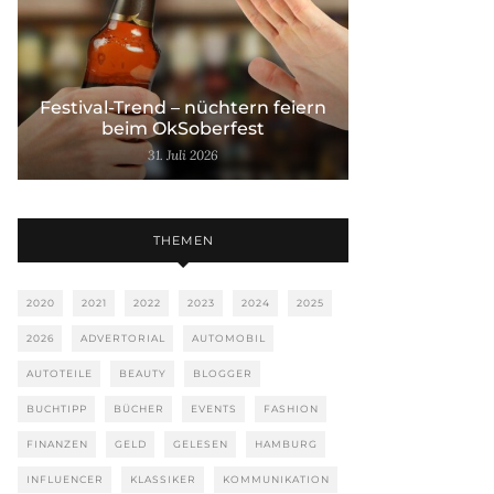
Festival-Trend – nüchtern feiern
beim OkSoberfest
31. Juli 2026
THEMEN
2020
2021
2022
2023
2024
2025
2026
ADVERTORIAL
AUTOMOBIL
AUTOTEILE
BEAUTY
BLOGGER
BUCHTIPP
BÜCHER
EVENTS
FASHION
FINANZEN
GELD
GELESEN
HAMBURG
INFLUENCER
KLASSIKER
KOMMUNIKATION