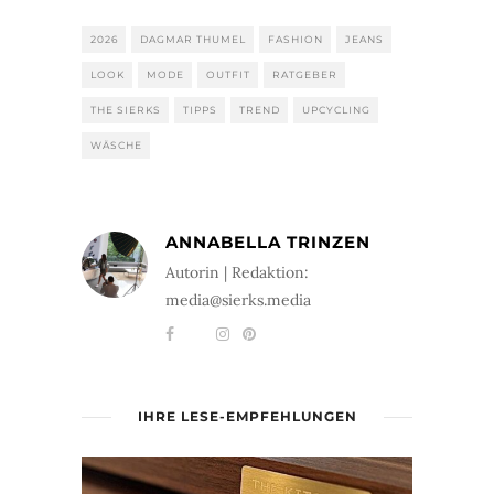
2026
DAGMAR THUMEL
FASHION
JEANS
LOOK
MODE
OUTFIT
RATGEBER
THE SIERKS
TIPPS
TREND
UPCYCLING
WÄSCHE
ANNABELLA TRINZEN
Autorin | Redaktion:
media@sierks.media
IHRE LESE-EMPFEHLUNGEN