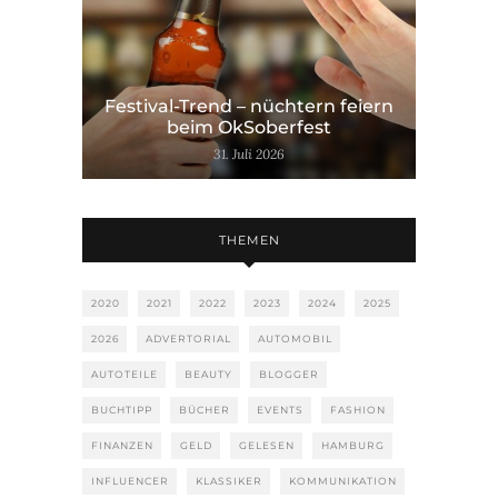
Festival-Trend – nüchtern feiern
beim OkSoberfest
31. Juli 2026
THEMEN
2020
2021
2022
2023
2024
2025
2026
ADVERTORIAL
AUTOMOBIL
AUTOTEILE
BEAUTY
BLOGGER
BUCHTIPP
BÜCHER
EVENTS
FASHION
FINANZEN
GELD
GELESEN
HAMBURG
INFLUENCER
KLASSIKER
KOMMUNIKATION