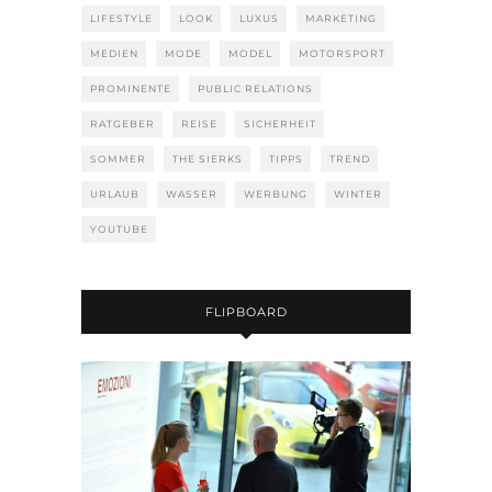
LIFESTYLE
LOOK
LUXUS
MARKETING
MEDIEN
MODE
MODEL
MOTORSPORT
PROMINENTE
PUBLIC RELATIONS
RATGEBER
REISE
SICHERHEIT
SOMMER
THE SIERKS
TIPPS
TREND
URLAUB
WASSER
WERBUNG
WINTER
YOUTUBE
FLIPBOARD